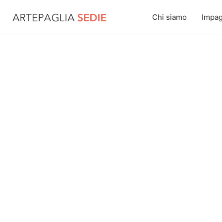
Vai
al
Chi siamo
Impag
contenuto