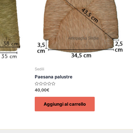
Sedili
Paesana palustre
Valutato
40,00
€
0
su
5
Aggiungi al carrello