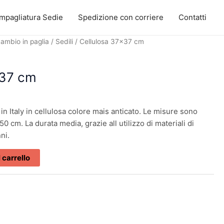
Impagliatura Sedie
Spedizione con corriere
Contatti
icambio in paglia
/
Sedili
/ Cellulosa 37×37 cm
×37 cm
in Italy in cellulosa colore mais anticato. Le misure sono
 cm. La durata media, grazie all utilizzo di materiali di
nni.
 carrello