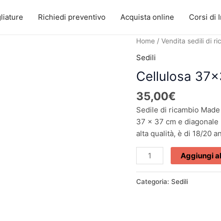
liature
Richiedi preventivo
Acquista online
Corsi di 
Cellulosa
Home
/
Vendita sedili di r
37x37
Sedili
cm
Cellulosa 37
quantità
35,00
€
Sedile di ricambio Made 
37 x 37 cm e diagonale 50
alta qualità, è di 18/20 a
Aggiungi al
Categoria:
Sedili