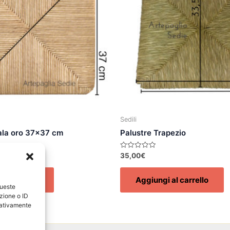
Sedili
gala oro 37×37 cm
Palustre Trapezio
Valutato
35,00
€
0
su
5
al carrello
Aggiungi al carrello
queste
zione o ID
egativamente