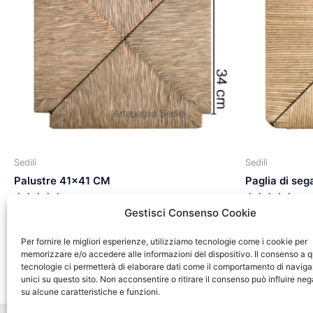
Sedili
Sedili
Palustre 41×41 CM
Paglia di se
Valutato
Valutato
40,00
€
40,00
€
Gestisci Consenso Cookie
0
0
su
su
5
5
Per fornire le migliori esperienze, utilizziamo tecnologie come i cookie per
Aggiungi al carrello
Aggiungi 
memorizzare e/o accedere alle informazioni del dispositivo. Il consenso a 
tecnologie ci permetterà di elaborare dati come il comportamento di naviga
unici su questo sito. Non acconsentire o ritirare il consenso può influire n
su alcune caratteristiche e funzioni.